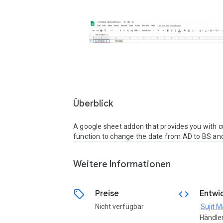
Überblick
A google sheet addon that provides you with c
function to change the date from AD to BS and
Weitere Informationen
sell
code
Preise
Entwic
Nicht verfügbar
Sujit 
Händler