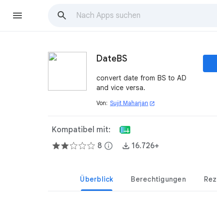
DateBS
convert date from BS to AD
and vice versa.
Von:
Sujit Maharjan
open_in_new
Kompatibel mit:
8
info
16.726+
Überblick
Berechtigungen
Rez