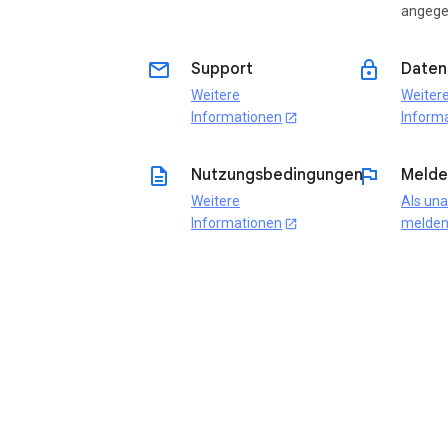
angeg
email
lock
Support
Daten
Weitere
Weiter
Informationen
Inform
open_in_new
description
flag
Nutzungsbedingungen
Melde
Weitere
Als un
Informationen
melde
open_in_new