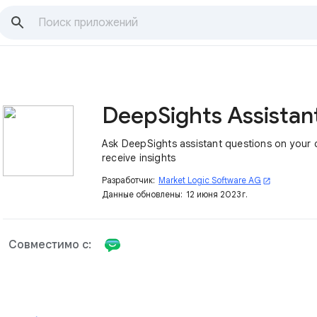
DeepSights Assistan
Ask DeepSights assistant questions on your
receive insights
Разработчик:
Market Logic Software AG
open_in_new
Данные обновлены:
12 июня 2023 г.
Совместимо с: