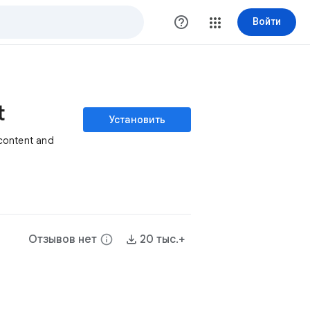
help_outline
Войти
t
Установить
 content and
Отзывов нет
info
20 тыс.+