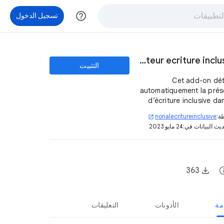
help_outline
تسجيل الدخول
Detecteur ecriture inclusive
التثبيت
Cet add-on dé
automatiquement la pré
d’écriture inclusive da
mail en
ة:
nonalecritureinclusive
open_in_new
يث البيانات في:
24 مايو 2023
363
in
مة
الأذونات
التعليقات