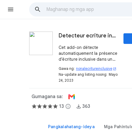
Detecteur ecriture inclusive
Cet add-on détecte
automatiquement la présence
d’écriture inclusive dans un
mail entrant.
Gawa ng:
nonalecritureinclusive
open_in_new
Na-update ang listing noong:
Mayo
24, 2023
Gumagana sa:
13
info
363
Pangkalahatang-ideya
Mga Pahintul