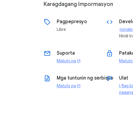
Karagdagang impormasyon
sell
code
Pagpepresyo
Devel
Libre
Hindi t
email
lock
Suporta
Patak
Matuto pa
Matuto
open_in_new
description
flag
Mga tuntunin ng serbisyo
Ulat
Matuto pa
I-flag b
open_in_new
naaan