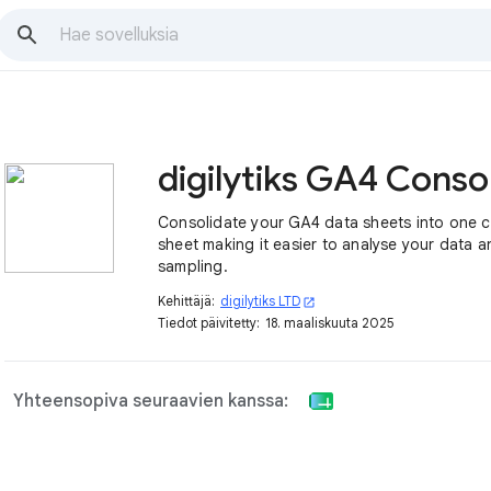
Consolidate your GA4 data sheets into one
sheet making it easier to analyse your data 
sampling.
Kehittäjä:
digilytiks LTD
open_in_new
Tiedot päivitetty:
18. maaliskuuta 2025
Yhteensopiva seuraavien kanssa: