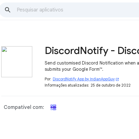
Send customised Discord Notification when 
submits your Google Form™.
Por:
DiscordNotify App by IndianAppGuy
open_in_new
Informações atualizadas:
25 de outubro de 2022
Compatível com: