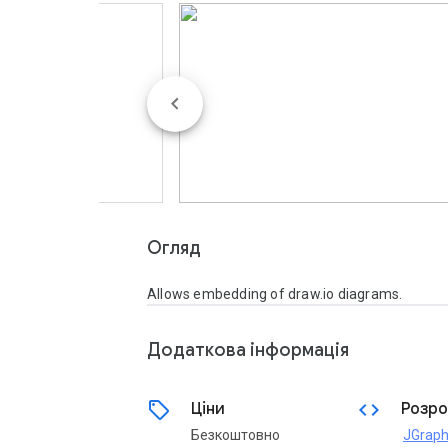
Огляд
Allows embedding of draw.io diagrams.
Додаткова iнформацiя
sell
code
Ціни
Розро
Безкоштовно
JGraph