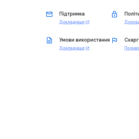
email
lock
Підтримка
Політ
Докладніше
Докла
open_in_new
description
flag
Умови використання
Скарг
Докладніше
Поска
open_in_new