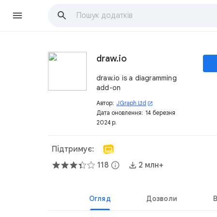
draw.io
draw.io is a diagramming
add-on
Автор:
JGraph Ltd
open_in_new
Дата оновлення:
14 березня
2024 р.
Підтримує:
118
info
2 млн+
Огляд
Дозволи
В