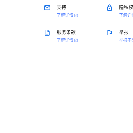
email
lock
支持
隐私
了解详情
了解详
open_in_new
description
flag
服务条款
举报
了解详情
举报不
open_in_new