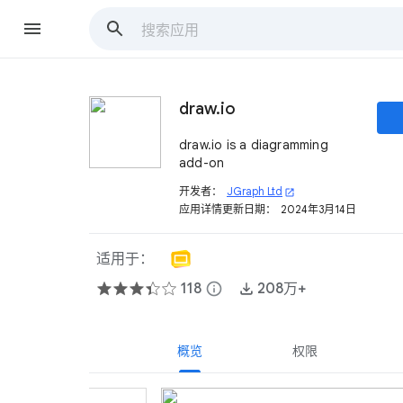
draw.io
draw.io is a diagramming
add-on
开发者：
JGraph Ltd
open_in_new
应用详情更新日期：
2024年3月14日
适用于：
118
info
208万+
概览
权限