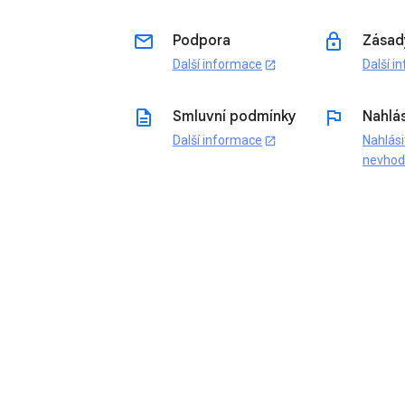
email
lock
Podpora
Zásad
Další informace
Další i
open_in_new
description
flag
Smluvní podmínky
Nahlás
Další informace
Nahlási
open_in_new
nevho