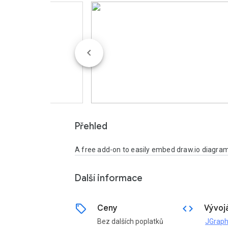
Přehled
A free add-on to easily embed draw.io diagra
Další informace
sell
code
Ceny
Vývoj
Bez dalších poplatků
JGraph