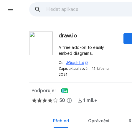
draw.io
A free add-on to easily
embed diagrams.
Od:
JGraph Ltd
open_in_new
Zápis aktualizován:
14. března
2024
Podporuje:
50
info
1 mil.+
Přehled
Oprávnění
R