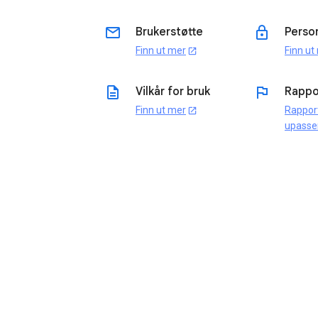
email
lock
Brukerstøtte
Perso
Finn ut mer
Finn ut
open_in_new
description
flag
Vilkår for bruk
Rappo
Finn ut mer
Rappor
open_in_new
upasse