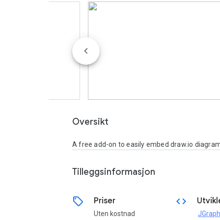
Oversikt
A free add-on to easily embed draw.io diagra
Tilleggsinformasjon
sell
code
Priser
Utvikl
Uten kostnad
JGraph