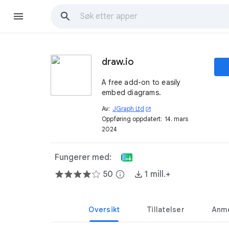
draw.io
A free add-on to easily
embed diagrams.
Av:
JGraph Ltd
open_in_new
Oppføring oppdatert:
14. mars
2024
Fungerer med:
50
info
1 mill.+
Oversikt
Tillatelser
Anme