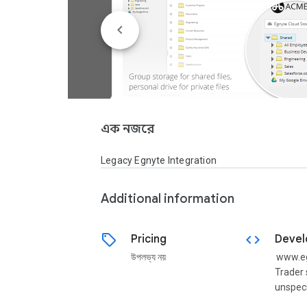
এক নজরে
Legacy Egnyte Integration
Additional information
sell
code
Pricing
Devel
উপলভ্য নয়
www.e
Trader 
unspeci