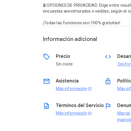
🔒 OPCIONES DE PRIVACIDAD: Elige entre result
encuestas anonimizados o visibles, según el co
¡Todas las funciones son 100% gratuitas!
Información adicional
sell
code
Precio
Desar
Sin coste
Devfor
email
lock
Asistencia
Políti
Más información
Más in
open_in_new
description
flag
Términos del Servicio
Denun
Más información
Marcar
open_in_new
inapro