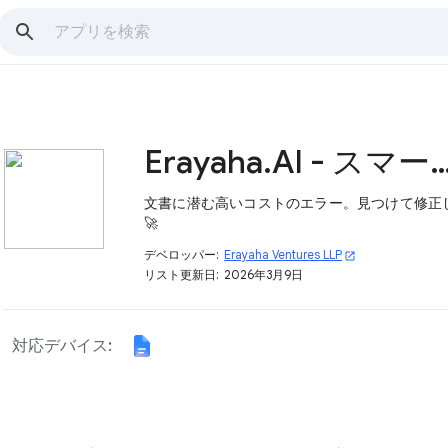
Erayaha.AI - スマートな
文書に潜む高いコストのエラー。見つけて修正
🚀
デベロッパー:
Erayaha Ventures LLP
open_in_new
リスト更新日:
2026年3月9日
対応デバイス: