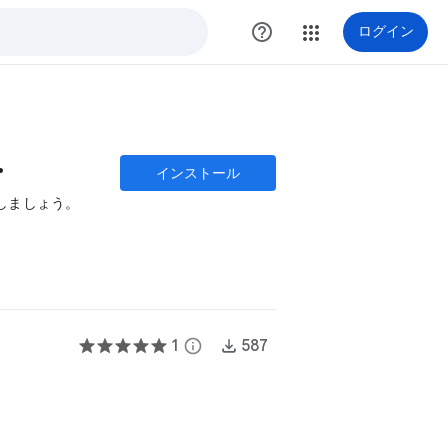
help_outline
ログイン
文書レビュー
インストール
しましょう。
1
info
587