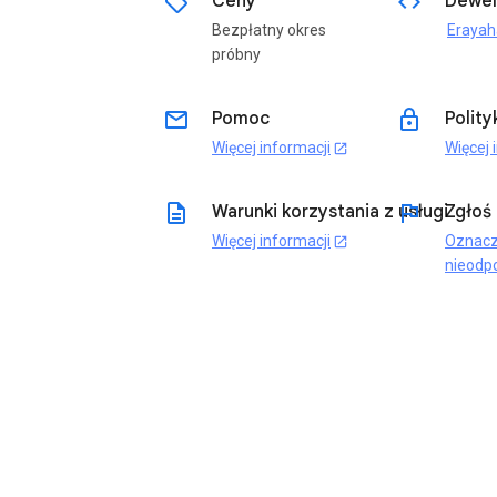
sell
code
Ceny
Dewel
Bezpłatny okres
próbny
email
lock
Pomoc
Polit
Więcej informacji
Więcej 
open_in_new
description
flag
Warunki korzystania z usługi
Zgłoś
Więcej informacji
Oznacz
open_in_new
nieodp