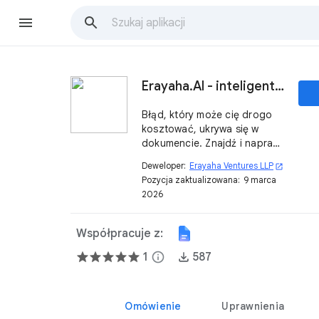
Erayaha.AI - inteligentne recenzje dokumentów
Błąd, który może cię drogo
kosztować, ukrywa się w
dokumencie. Znajdź i napraw
go. 🚀
Deweloper:
Erayaha Ventures LLP
open_in_new
Pozycja zaktualizowana:
9 marca
2026
Współpracuje z:
1
info
587
Omówienie
Uprawnienia