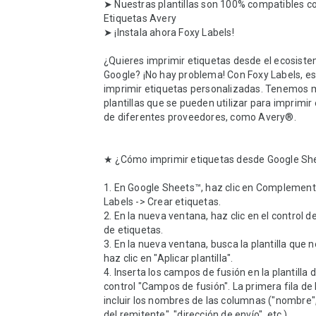
➤ Nuestras plantillas son 100% compatibles con
Etiquetas Avery 

➤ ¡Instala ahora Foxy Labels!

¿Quieres imprimir etiquetas desde el ecosiste
Google? ¡No hay problema! Con Foxy Labels, es f
imprimir etiquetas personalizadas. Tenemos m
plantillas que se pueden utilizar para imprimir 
de diferentes proveedores, como Avery®.

★ ¿Cómo imprimir etiquetas desde Google She
1. En Google Sheets™, haz clic en Complemento
Labels -> Crear etiquetas.

2. En la nueva ventana, haz clic en el control de l
de etiquetas.

3. En la nueva ventana, busca la plantilla que n
haz clic en "Aplicar plantilla".

4. Inserta los campos de fusión en la plantilla d
control "Campos de fusión". La primera fila de 
incluir los nombres de las columnas ("nombre", 
del remitente", "dirección de envío", etc.).
