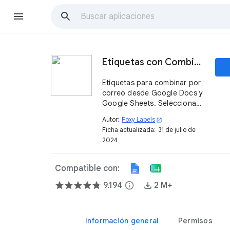
Etiquetas con Combinación de Correspondencia
Etiquetas para combinar por
correo desde Google Docs y
Google Sheets. Selecciona
entre más de 1000 plantillas
Autor:
Foxy Labels
open_in_new
compatibles con Avery® y
Ficha actualizada:
31 de julio de
otros proveedores de
2024
etiquetas
Compatible con:
9.194
info
2 M+
Información general
Permisos