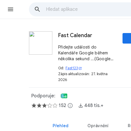
Fast Calendar
Přidejte události do
Kalendáře Google během
několika sekund ...(Google
Meet Support)
Od:
Fast123
open_in_new
https://fast123.ca/fastcalenda
Zápis aktualizován:
27. května
r David Beauchesne
2026
Podporuje:
152
info
448 tis.+
Přehled
Oprávnění
R