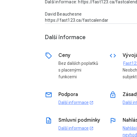
Další informace: https://fast123.ca/fastcalend
David Beauchesne

https://fast123.ca/fastcalendar
Další informace
sell
code
Ceny
Vývoj
Bez dalších poplatků
Fast12
s placenými
Neobch
funkcemi
subjekt
email
lock
Podpora
Zásad
Další informace
Další i
open_in_new
description
flag
Smluvní podmínky
Nahlás
Další informace
Nahlási
open_in_new
nevho