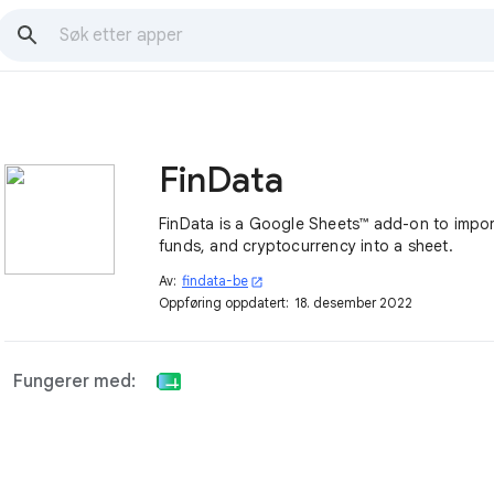
FinData
FinData is a Google Sheets™ add-on to impor
funds, and cryptocurrency into a sheet.
Av:
findata-be
open_in_new
Oppføring oppdatert:
18. desember 2022
Fungerer med: