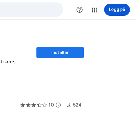
help_outline
Logg på
Installer
t stock,
10
info
524