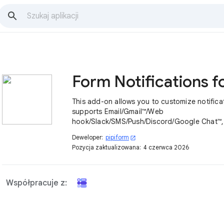
This add-on allows you to customize notificat
supports Email/Gmail™/Web
hook/Slack/SMS/Push/Discord/Google Chat™,
notifications, 1 tool.
Deweloper:
pipiform
open_in_new
Pozycja zaktualizowana:
4 czerwca 2026
Współpracuje z: