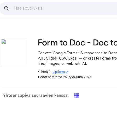
Convert Google Forms™ & responses to Docs
PDF, Slides, CSV, Excel — or create Forms fro
files, images, or web with AI.
Kehittäjä:
pipiform
open_in_new
Tiedot päivitetty:
25. syyskuuta 2025
Yhteensopiva seuraavien kanssa: