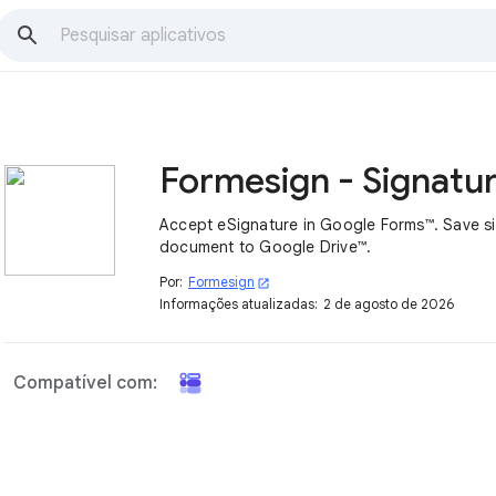
Accept eSignature in Google Forms™. Save s
document to Google Drive™.
Por:
Formesign
open_in_new
Informações atualizadas:
2 de agosto de 2026
Compatível com: