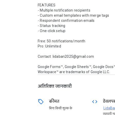
FEATURES

- Multiple notification recipients

- Custom email templates with merge tags

- Respondent confirmation emails

- Status tracking

- One-click setup

Free: 50 notifications/month

Pro: Unlimited

Contact: lidaban2025@gmail.com

Google Forms™, Google Sheets™, Google Docs™
Workspace™ are trademarks of Google LLC.
अतिरिक्त जानकारी
sell
code
कीमत
डेवलप
बिना किसी शुल्क के
LidaBa
व्यापारी नह