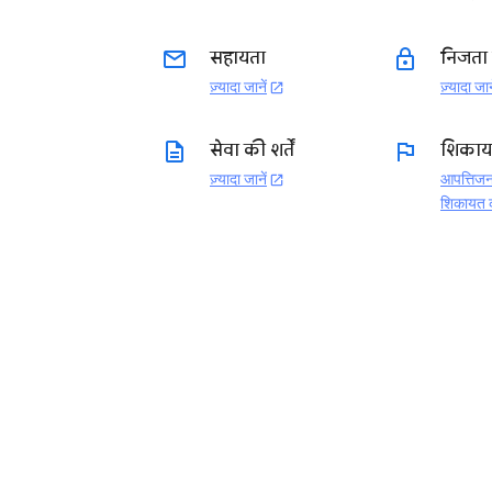
email
lock
सहायता
निजता 
ज़्यादा जानें
ज़्यादा जान
open_in_new
description
flag
सेवा की शर्तें
शिकायत
ज़्यादा जानें
आपत्तिजन
open_in_new
शिकायत क