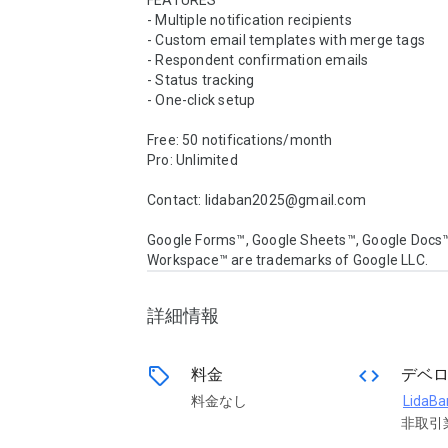
FEATURES

- Multiple notification recipients

- Custom email templates with merge tags

- Respondent confirmation emails

- Status tracking

- One-click setup

Free: 50 notifications/month

Pro: Unlimited

Contact: lidaban2025@gmail.com

Google Forms™, Google Sheets™, Google Docs™
Workspace™ are trademarks of Google LLC.
詳細情報
sell
code
料金
デベ
料金なし
LidaBa
非取引