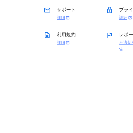
email
lock
サポート
プライ
詳細
詳細
open_in_new
open_in_new
description
flag
利用規約
レポ
詳細
不適切
open_in_new
告