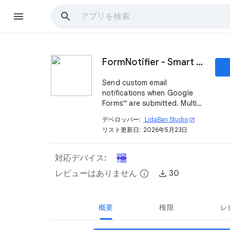
FormNotifier - Smart Form Notifications
Send custom email
notifications when Google
Forms™ are submitted. Multi-
recipient, templates with
デベロッパー:
LidaBan Studio
open_in_new
merge tags.
リスト更新日:
2026年5月23日
対応デバイス:
レビューはありません
info
30
概要
権限
レ