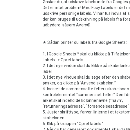
Ønsker du, at udskrive labels inde fra Googles
Det er intet problem! Med Foxy Labels er det ne
udskrive personlige labels. Vi har tusindvis af s
der kan bruges til udskrivning på labels fra fors
udbydere, såsom Avery®.

★ Sådan printer du labels fra Google Sheets:

1. I Google Sheets™ skal du klikke på Tilføjelser
Labels -> Opret labels.

2. I det nye vindue skal du klikke på skabelonkon
label.

3. I det nye vindue skal du søge efter den skabe
ønsker, og klikke på "Anvend skabelon.”

4. Indsæt de sammensatte felter i skabelonen f
kontrolelementet "sammensæt felter.” Den før
arket skal indeholde kolonnenavne ("navn", 
"returneringsadresse", "forsendelsesadresse" o
5. Juster skrifttype, farver, linjerne i et tekstom
skabelonen. 

6. Klik på knappen "Opret labels.”		

7. Når du har genereret dokumentet, skal du kli