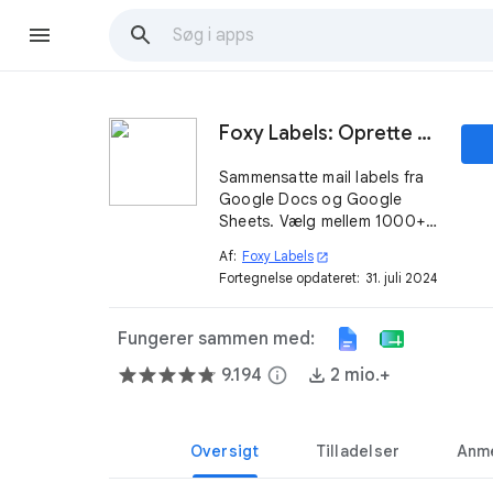
Foxy Labels: Oprette og udskrive etiketter
Sammensatte mail labels fra
Google Docs og Google
Sheets. Vælg mellem 1000+
skabeloner, der er kompatible
Af:
Foxy Labels
open_in_new
med Avery® og andre labels
Fortegnelse opdateret:
31. juli 2024
udbydere. Installer tilføjelsen
Foxy Labels ➤
Fungerer sammen med:
9.194
info
2 mio.+
Oversigt
Tilladelser
Anme