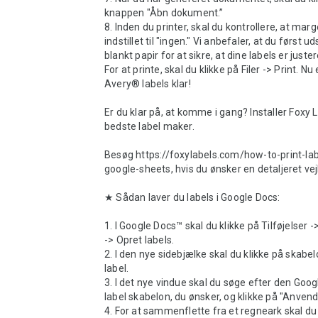
knappen "Åbn dokument.” 

8. Inden du printer, skal du kontrollere, at marg
indstillet til "ingen." Vi anbefaler, at du først ud
blankt papir for at sikre, at dine labels er juster
For at printe, skal du klikke på Filer -> Print. Nu 
Avery® labels klar!

Er du klar på, at komme i gang? Installer Foxy L
bedste label maker.

Besøg https://foxylabels.com/how-to-print-la
google-sheets, hvis du ønsker en detaljeret vej
★ Sådan laver du labels i Google Docs:

1. I Google Docs™ skal du klikke på Tilføjelser -
-> Opret labels.

2. I den nye sidebjælke skal du klikke på skabel
label.

3. I det nye vindue skal du søge efter den Goog
label skabelon, du ønsker, og klikke på "Anvend
4. For at sammenflette fra et regneark skal du 