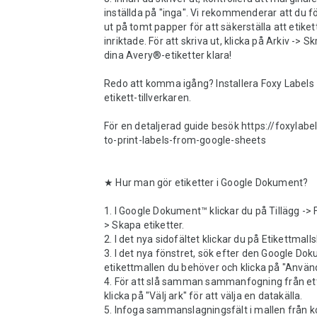
inställda på "inga". Vi rekommenderar att du för
ut på tomt papper för att säkerställa att etikett
inriktade. För att skriva ut, klicka på Arkiv -> Skr
dina Avery®-etiketter klara!

Redo att komma igång? Installera Foxy Labels 
etikett-tillverkaren.

För en detaljerad guide besök https://foxylab
to-print-labels-from-google-sheets

★ Hur man gör etiketter i Google Dokument?

1. I Google Dokument™ klickar du på Tillägg -> 
> Skapa etiketter.

2. I det nya sidofältet klickar du på Etikettmallsk
3. I det nya fönstret, sök efter den Google Do
etikettmallen du behöver och klicka på "Använd 
4. För att slå samman sammanfogning från ett 
klicka på "Välj ark" för att välja en datakälla. 

5. Infoga sammanslagningsfält i mallen från ko