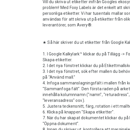
Vill du skriva ut etiketter inifrån Googles ekos
problem! Med Foxy Labels är det enkelt att skri
personliga etiketter. Vi har tusentals mallar so
användas för att skriva ut på etiketter från olik
leverantörer, som Avery®.

★ Så här skriver du ut etiketter från Google Kal
1. I Google Kalkylark™ klickar du på Tillägg -> Fo
Skapa etiketter.

2. I det nya fönstret klickar du på Etikettmallsko
3. I det nya fönstret, sök efter mallen du behöv
på "Använd mall."

4. Infoga sammanslagningsfält i mallen från ko
"Sammanfoga fält". Den första raden på arket
innehålla kolumnnamn ("namn", "returadress", 
"leveransadress" osv.).

5. Justera teckensnitt, färg, rotation i ett mall
6. Klicka på knappen "Skapa etiketter".

7. När du har skapat dokumentet klickar du på
"Öppna dokument". 

8. Innan du skriver ut, kontrollera att marginale