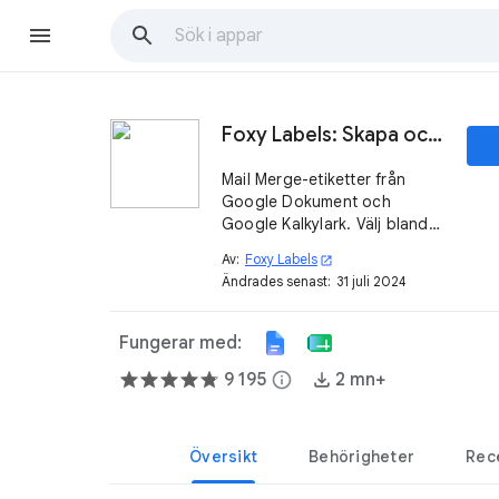
Foxy Labels: Skapa och skriva ut etiketter
Mail Merge-etiketter från
Google Dokument och
Google Kalkylark. Välj bland
1000+ mallar som är
Av:
Foxy Labels
open_in_new
kompatibla med Avery® och
Ändrades senast:
31 juli 2024
andra etikettleverantörer.
Installera tillägget Foxy
Labels ➤
Fungerar med:
9 195
info
2 mn+
Översikt
Behörigheter
Rec