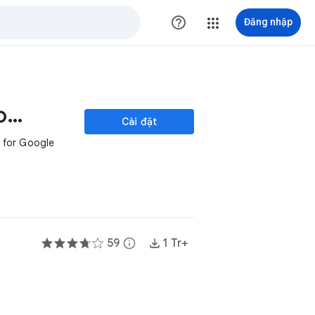
help_outline
Đăng nhập
Free Appointment Booking
Cài đặt
 for Google
59
info
1 Tr+