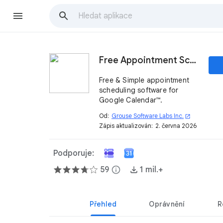
Free Appointment Scheduling
Free & Simple appointment
scheduling software for
Google Calendar™.
Od:
Grouse Software Labs Inc.
open_in_new
Zápis aktualizován:
2. června 2026
Podporuje:
59
info
1 mil.+
Přehled
Oprávnění
R