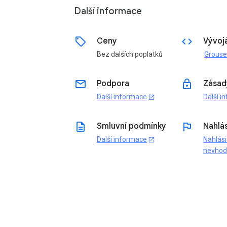
Další informace
sell
code
Ceny
Vývoj
Bez dalších poplatků
email
lock
Podpora
Zásad
Další informace
Další i
open_in_new
description
flag
Smluvní podmínky
Nahlás
Další informace
Nahlási
open_in_new
nevho