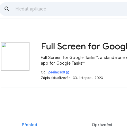
Full Screen for Google Tasks™: a standalone
app for Google Tasks™
Od:
Zeeingsoft
open_in_new
Zápis aktualizován:
30. listopadu 2023
Přehled
Oprávnění