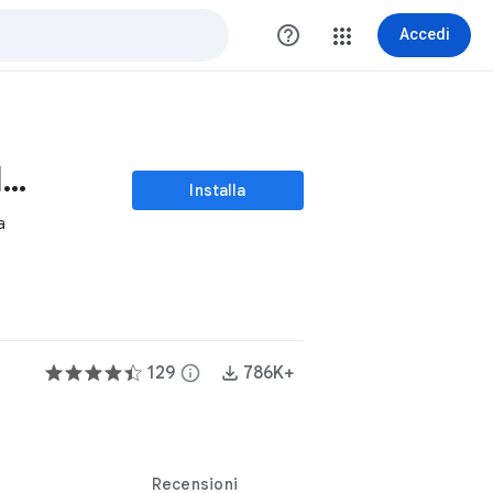
help_outline
Accedi
Full Screen for Google Tasks™
Installa
a
129
info
786K+
Recensioni