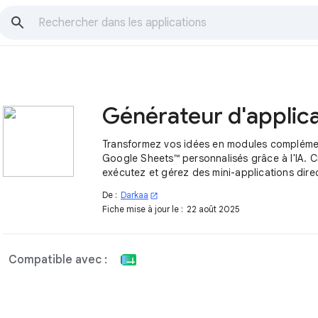
Transformez vos idées en modules compléme
Google Sheets™ personnalisés grâce à l'IA. C
exécutez et gérez des mini-applications dir
dans vos feuilles de calcul.
De :
Darkaa
open_in_new
Fiche mise à jour le :
22 août 2025
Compatible avec :