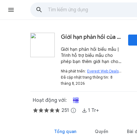
Giới hạn phản hồi của biểu mẫu
Giới hạn phản hồi biểu mẫu |
Trình hỗ trợ biểu mẫu cho
phép bạn thêm giới hạn cho
các phản hồi của biểu mẫu và
Nhà phát triển:
Everest Web Deals
open_in_new
cho phép bạn kiểm soát thời
Đã cập nhật trang thông tin:
8
điểm bạn có thể bắt đầu
tháng 8, 2026
hoặc dừng Google Biểu mẫu
™
Hoạt động với:
251
info
1 Tr+
Tổng quan
Quyền
Bài 