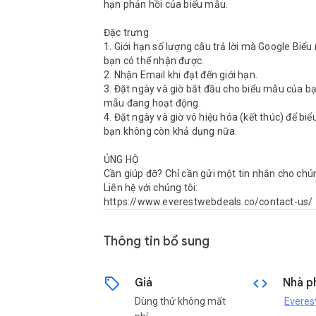
hạn phản hồi của biểu mẫu.

Đặc trưng

1. Giới hạn số lượng câu trả lời mà Google Biểu
bạn có thể nhận được.

2. Nhận Email khi đạt đến giới hạn.

3. Đặt ngày và giờ bắt đầu cho biểu mẫu của bạn
mẫu đang hoạt động.

4. Đặt ngày và giờ vô hiệu hóa (kết thúc) để biể
bạn không còn khả dụng nữa.

ỦNG HỘ

Cần giúp đỡ? Chỉ cần gửi một tin nhắn cho chúng
Liên hệ với chúng tôi: 
https://www.everestwebdeals.co/contact-us/
Thông tin bổ sung
sell
code
Giá
Nhà ph
Dùng thử không mất