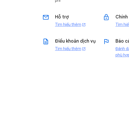
phí
email
lock
Hỗ trợ
Chính
Tìm hiểu thêm
Tìm hi
open_in_new
description
flag
Điều khoản dịch vụ
Báo c
Tìm hiểu thêm
Đánh dâ
open_in_new
phù hợ