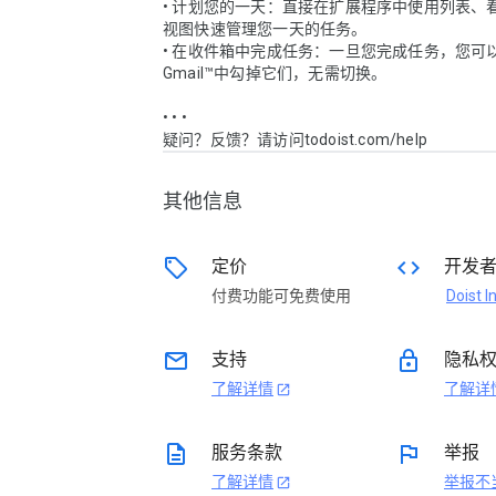
• 计划您的一天：直接在扩展程序中使用列表、
视图快速管理您一天的任务。

• 在收件箱中完成任务：一旦您完成任务，您可
Gmail™中勾掉它们，无需切换。

• • •

其他信息
sell
code
定价
开发
付费功能可免费使用
Doist I
email
lock
支持
隐私
了解详情
了解详
open_in_new
description
flag
服务条款
举报
了解详情
举报不
open_in_new