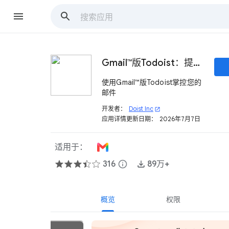
Gmail™版Todoist：提醒事项&计划
使用Gmail™版Todoist掌控您的
邮件
开发者：
Doist Inc
open_in_new
应用详情更新日期：
2026年7月7日
适用于：
316
info
89万+
概览
权限