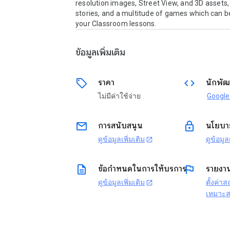
resolution images, Street View, and 3D assets,
stories, and a multitude of games which can b
your Classroom lessons. 
ข้อมูลเพิ่มเติม
sell
code
ราคา
นักพัฒ
ไม่มีค่าใช้จ่าย
email
lock
การสนับสนุน
นโยบาย
ดูข้อมูลเพิ่มเติม
ดูข้อมูล
open_in_new
description
flag
ข้อกำหนดในการให้บริการ
รายงา
ดูข้อมูลเพิ่มเติม
ตั้งค่า
open_in_new
เหมาะ