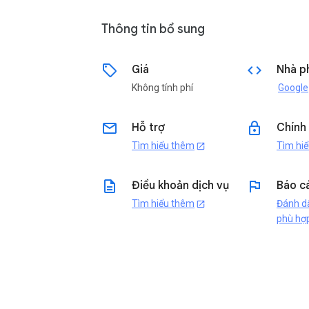
Thông tin bổ sung
sell
code
Giá
Nhà ph
Không tính phí
Google
email
lock
Hỗ trợ
Chính
Tìm hiểu thêm
Tìm hi
open_in_new
description
flag
Điều khoản dịch vụ
Báo c
Tìm hiểu thêm
Đánh dâ
open_in_new
phù hợ