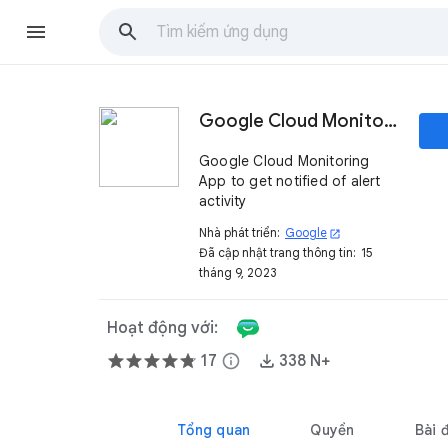
Google Cloud Monitoring
Google Cloud Monitoring
App to get notified of alert
activity
Nhà phát triển:
Google
open_in_new
Đã cập nhật trang thông tin:
15
tháng 9, 2023
Hoạt động với:
17
info
338 N+
Tổng quan
Quyền
Bài 