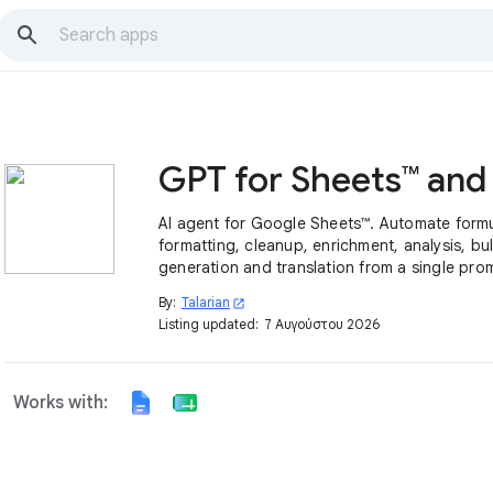
AI agent for Google Sheets™. Automate formu
formatting, cleanup, enrichment, analysis, bu
generation and translation from a single pro
By:
Talarian
open_in_new
Listing updated:
7 Αυγούστου 2026
Works with: