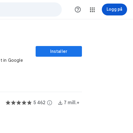
help_outline
Logg på
Installer
t in Google
5 462
info
7 mill.+