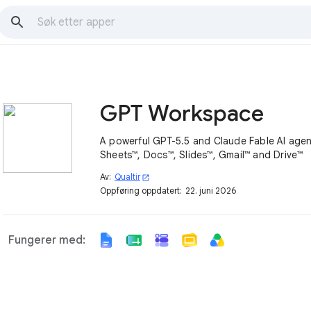
GPT Workspace
A powerful GPT-5.5 and Claude Fable AI agen
Sheets™, Docs™, Slides™, Gmail™ and Drive™
Av:
Qualtir
open_in_new
Oppføring oppdatert:
22. juni 2026
Fungerer med: