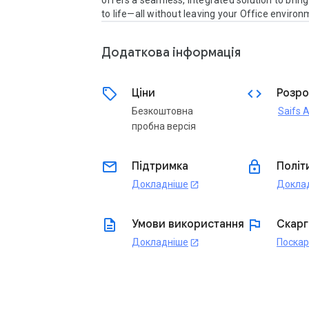
offers a seamless, integrated solution to bring 
to life—all without leaving your Office environ
Додаткова iнформацiя
sell
code
Ціни
Розро
Безкоштовна
Saifs A
пробна версія
email
lock
Підтримка
Політ
Докладніше
Докла
open_in_new
description
flag
Умови використання
Скарг
Докладніше
Поска
open_in_new