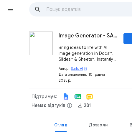
Image Generator - SAIFS AI
Bring ideas to life with AI
image generation in Docs™,
Slides™ & Sheets™. Instantly
create high-quality visuals
Автор:
Saifs AI
open_in_new
from text to enrich your work
Дата оновлення:
10 травня
—no design skills needed.
2025 р.
Підтримує:
Немає відгуків
info
281
Огляд
Дозволи
В