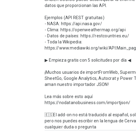
datos que proporcionan las API.

Ejemplos (API REST gratuitas)

- NASA: https://api.nasa.gov/

- Clima: https://openweathermap.org/api

- Datos de países: https://restcountries.eu/

- Toda la Wikipedia: 
https://www.mediawiki.org/wiki/API:Main_pag
▶ Empieza gratis con 5 solicitudes por día ◀

¡Muchos usuarios de importFromWeb, Supermet
SheetGo, Google Analytics, Autocrat y Power T
aman nuestro importador JSON!

Lea más sobre esto aquí 
https://nodatanobusiness.com/importjson/

🇪🇸El add-on no está traducido al español, solo
pero nos puedes escribir en la lengua de Cerva
cualquier duda o pregunta