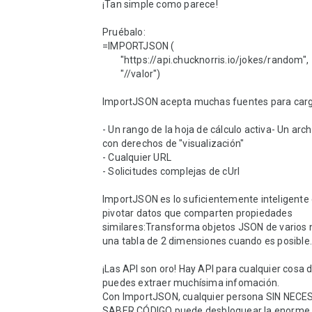
¡Tan simple como parece!

Pruébalo:

=IMPORTJSON (

        "https://api.chucknorris.io/jokes/random",

        "//valor")

ImportJSON acepta muchas fuentes para cargar
- Un rango de la hoja de cálculo activa- Un arch
con derechos de "visualización"

- Cualquier URL

- Solicitudes complejas de cUrl

ImportJSON es lo suficientemente inteligente
pivotar datos que comparten propiedades 
similares:Transforma objetos JSON de varios n
una tabla de 2 dimensiones cuando es posible.

¡Las API son oro! Hay API para cualquier cosa d
puedes extraer muchísima infomación.

Con ImportJSON, cualquier persona SIN NECES
SABER CÓDIGO puede desbloquear la enorme c