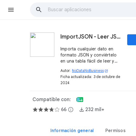
ImportJSON - Leer JSON con una función G Sheets
Importa cualquier dato en
formato JSON y conviértelo
en una tabla fácil de leer y
manipular. Conecta cualquier
Autor:
NoDataNoBusiness
open_in_new
JSON a tu hoja de cálculo en
Ficha actualizada:
3 de octubre de
segundos a través de una
2024
sencilla función.
Compatible con:
66
info
232 mil+
Información general
Permisos