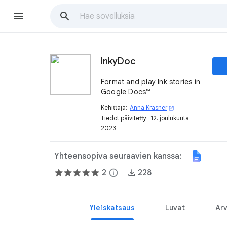
InkyDoc
Format and play Ink stories in
Google Docs™
Kehittäjä:
Anna Krasner
open_in_new
Tiedot päivitetty:
12. joulukuuta
2023
Yhteensopiva seuraavien kanssa:
2
info
228
Yleiskatsaus
Luvat
Arv