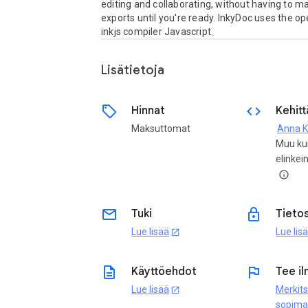
editing and collaborating, without having to ma
exports until you're ready. InkyDoc uses the op
inkjs compiler Javascript.
Lisätietoja
sell
code
Hinnat
Kehitt
Maksuttomat
Anna K
Muu ku
elinkei
info
email
lock
Tuki
Tieto
Lue lisää
Lue lis
open_in_new
description
flag
Käyttöehdot
Tee il
Lue lisää
Merkit
open_in_new
sopima