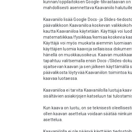
kunnan/oppilaitoksen Google-tilivastaavan on 
mahdollisesti asennettava Kaavaniilo halutuille k
Kaavaniilo lisää Google Docs- ja Slides-tiedosto
päävalikkoon Kaavaniiloa koskevan valikkokohd
kautta Kaavaniiloa käytetään. Käyttäjä voi luod
matematiikkaa/fysiikkaa/kemiaa koskevia kaav
Käyttäjä voi myös muokata aiemmin luomiaan 
käyttäjien luomia kaavoja sellaisissa dokumente
hänellä on muokkausoikeus. Kaavan muokkaa
tapahtuu valitsemalla ensin Docs-/Slides-dok
sijaitsevan kaavan ja sen jälkeen käyttämällä 
päävalikosta löytyvää Kaavaniilon toimintoa kui
kaavaa luotaessa.

Kaavaniiloa ei tarvita Kaavaniilolla luotuja kaav
sisältävien asiakirjojen katseluun tai tulostami
Kun kaava on luotu, on se teknisesti oleellisesti
ollen kaavan asettelua voidaan säätää niinkuin
asettelua.

Kaavaniilolla ei ole pääsyä käyttäjän tiedostoih