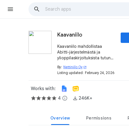
Kaavaniilo
Kaavaniilo mahdollistaa
Abitti-järjestelmästä ja
ylioppilaskirjoituksista tutun
matematiikkaeditorin käytön
By:
Nettiniilo Oy
open_in_new
Google Docs- ja Slides-
Listing updated:
February 24, 2026
tiedostoissa ja tätä myöten
myös Google Classroom -
ympäristössä.
Works with:
4
info
246K+
Overview
Permissions