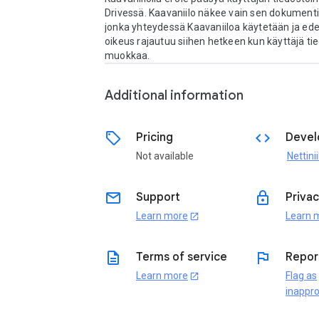
Drivessä. Kaavaniilo näkee vain sen dokumentin 
jonka yhteydessä Kaavaniiloa käytetään ja edel
oikeus rajautuu siihen hetkeen kun käyttäjä tie
muokkaa.
Additional information
sell
code
Pricing
Devel
Not available
Nettini
email
lock
Support
Privac
Learn more
Learn 
open_in_new
description
flag
Terms of service
Repor
Learn more
Flag as
open_in_new
inappro