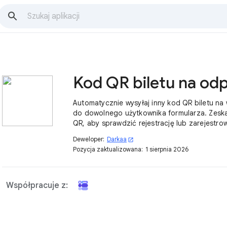
Automatycznie wysyłaj inny kod QR biletu na
do dowolnego użytkownika formularza. Zesk
QR, aby sprawdzić rejestrację lub zarejestro
Deweloper:
Darkaa
open_in_new
Pozycja zaktualizowana:
1 sierpnia 2026
Współpracuje z: