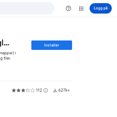
help_outline
Logg på
Kopier mappe i Google Disk™
Installer
mapper) i
 filer.
112
info
627k+