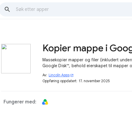
Massekopier mapper og filer (inkludert under
Google Disk™, behold eierskapet til mapper og
Av:
Lincoln Apps
open_in_new
Oppføring oppdatert:
17. november 2025
Fungerer med: