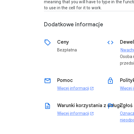
meaning that you will have to type in the funct
to use in the cell for it to work.
Dodatkowe informacje
sell
code
Ceny
Dewel
Bezpłatna
Osoba 
przedsi
email
lock
Pomoc
Polit
Więcej informacji
Więcej 
open_in_new
description
flag
Warunki korzystania z usługi
Zgłoś
Więcej informacji
Oznacz
open_in_new
nieodp