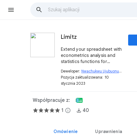
Limitz
Extend your spreadsheet with
econometrics analysis and
statistics functions for
Google Sheets™, built using
Deweloper:
Nwachukwu Ujubuonu
open_in_new
Apps Script™.
Pozycja zaktualizowana:
10
stycznia 2023
Współpracuje z:
1
info
40
Omówienie
Uprawnienia