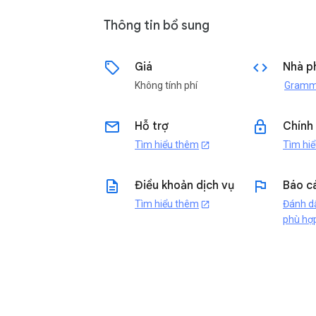
Thông tin bổ sung
sell
code
Giá
Nhà ph
Không tính phí
email
lock
Hỗ trợ
Chính
Tìm hiểu thêm
Tìm hi
open_in_new
description
flag
Điều khoản dịch vụ
Báo c
Tìm hiểu thêm
Đánh dâ
open_in_new
phù hợ