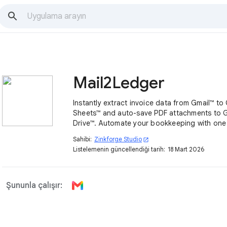
Mail2Ledger
Instantly extract invoice data from Gmail™ t
Sheets™ and auto-save PDF attachments to 
Drive™. Automate your bookkeeping with one 
AI.
Sahibi:
Zinkforge Studio
open_in_new
Listelemenin güncellendiği tarih:
18 Mart 2026
Şununla çalışır: