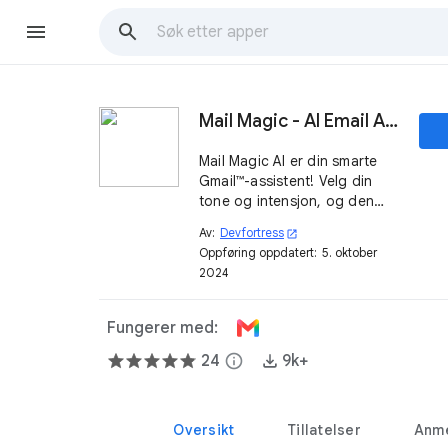
Mail Magic - AI Email Assistant drevet av ChatGPT
Mail Magic AI er din smarte
Gmail™-assistent! Velg din
tone og intensjon, og den
skriver e-postene dine med
Av:
Devfortress
open_in_new
ett klikk. Fungerer på desktop
Oppføring oppdatert:
5. oktober
og mobil.
2024
Fungerer med:
24
info
9k+
Oversikt
Tillatelser
Anme