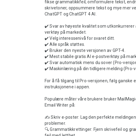
fikse grammatikkfeil, omformulere tekst, endr
skrivetoner, oppsummere tekst og mye mer ved
ChatGPT og ChatGPT 4 AI.

✔️ Svar av høyeste kvalitet som utkonkurrerer a
verktøy på markedet.

✔️ Velg interessenivå for svaret ditt.

✔️ Alle språk støttes.

✔️ Bruker den nyeste versjonen av GPT-4.

✔️ Mest stabile gratis AI e-postverktøy på mark
✔️ Svar automatisk mens du sover (Pro-versjon
✔️ Maskinlæring på din tidligere melding (Pro-ve
For å få tilgang til Pro-versjonen, følg ganske e
instruksjonene i appen.

Populære måter våre brukere bruker MailMagi
Email Writer på:

✍️ Skriv e-poster: Lag den perfekte meldingen
problemer.

🔍 Grammatikkrettinger: Fjern skrivefeil og gr
feil med letthet.
