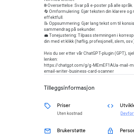
🌐 Oversettelse: Svar på e-poster på alle språk.

🔄 Omformulering: Gjør teksten din klarere og 
effektfull.

📝 Oppsummering: Gjør lang tekst om til konsis
sammendrag på sekunder.

💼 Tonejustering: Tilpass stemningen i korres
din med et klikk (høflig, profesjonell, slem, osv.)
Hvis du ser etter vår ChatGPT-plugin (GPT), sje
lenken:

https://chatgpt.com/g/g-MEmEF1AUa-mail-ma
email-writer-business-card-scanner
Tilleggsinformasjon
sell
code
Priser
Utvikl
Uten kostnad
Devfor
email
lock
Brukerstøtte
Perso