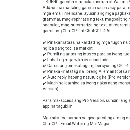
LIBRENG gamitin magpakailanman at Walang M
Add-on na madaling gamitin sa privacy para m
mga email, mensahe, ayusin ang mga pagkaka
grammar, mag-rephrase ng text, magpalit ng 
pagsulat, mag-summarize ng text, at marami p
gamit ang ChatGPT at ChatGPT 4 AI.

✔️ Pinakamataas na kalidad ng mga tugon na da
ng iba pang tool sa market.

✔️ Pumili ng antas ng interes para sa iyong tugo
✔️ Lahat ng mga wika ay suportado.

✔️ Gamit ang pinakabagong bersyon ng GPT-4.

✔️ Pinaka-matatag na libreng AI email tool sa 
✔️ Auto reply habang natutulog ka (Pro Version)
✔️ Machine learning sa iyong nakaraang mensa
Version).

Para ma-access ang Pro Version, sundin lang 
app na tagubilin.

Mga sikat na paraan na ginagamit ng aming m
ChatGPT Email Writer ng MailMagic:
