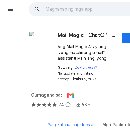
Mail Magic - ChatGPT AI Email Assistant
Ang Mail Magic AI ay ang
iyong matalinong Gmail™
assistant! Piliin ang iyong
tono at intensyon, at
Gawa ng:
Devfortress
open_in_new
isinusulat nito ang iyong mga
Na-update ang listing
email sa isang click.
noong:
Oktubre 5, 2024
Gumagana sa desktop at
mobile.
Gumagana sa:
24
info
9K+
Pangkalahatang-ideya
Mga Pahintul