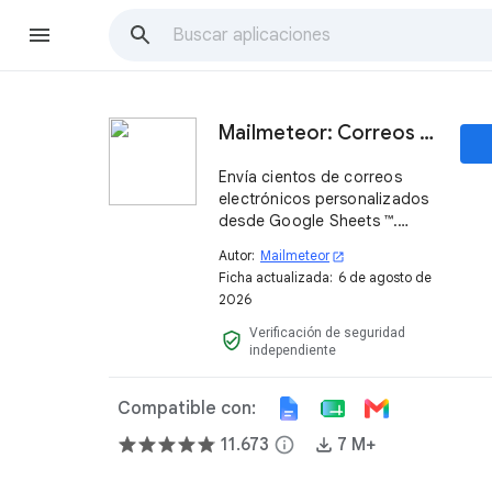
Mailmeteor: Correos masivos con Google Sheets ™
Envía cientos de correos
electrónicos personalizados
desde Google Sheets ™.
Incluye: seguimiento,
Autor:
Mailmeteor
open_in_new
mensajes de seguimiento,
Ficha actualizada:
6 de agosto de
automatizaciones y potentes
2026
funciones de AI. ¡Pruébalo
ahora, es gratis!
Verificación de seguridad
verified_user
independiente
Compatible con:
11.673
info
7 M+