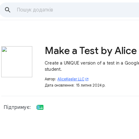
Create a UNIQUE version of a test in a Goog
student.
Автор:
AliceKeeler LLC
open_in_new
Дата оновлення:
15 липня 2024 р.
Підтримує: