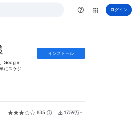
help_outline
ログイン
議
インストール
Google
を簡単にスケジ
835
info
1759万+