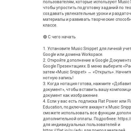
пользователям, которые используют Music S
чтобы упростить подготовку заданий по тео
создавать увлекательные уроки и раздаточ
материалы и развивать творческие способн
классе.

🟢 С чего начать

1. Установите Music Snippet для личной уче
Google или домена Workspace. 

2. Откройте дополнение в Google Документа
Google Презентациях. В меню выберите «Ра
затем «Music Snippet» → «Открыть». Начнит
нотную запись! 

3. Когда нотация готова, нажмите «Добавит
документ», чтобы вставить вашу композици
документ как изображение. 

4. Если у вас есть подписка Flat Power или Fla
Education, подключите аккаунт к Music Snipp
сможете использовать все функции дополне
дополнительной оплаты. Подробнее: https://fl
для индивидуальных пользователей и 
https://flat.io/ru/edu для преподавателей.
