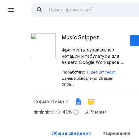
Music Snippet
Фрагменты музыкальной
нотации и табулатуры для
вашего Google Workspace.
Создавайте музыкальную
Разработчик:
Tutteo Limited
open_in_new
нотацию и быстро
Данные обновлены:
26 июня
вставляйте её в Google
2026 г.
Документы и Google
Презентации.
Совместимо с:
405
info
9 млн+
Общие сведения
Разрешения