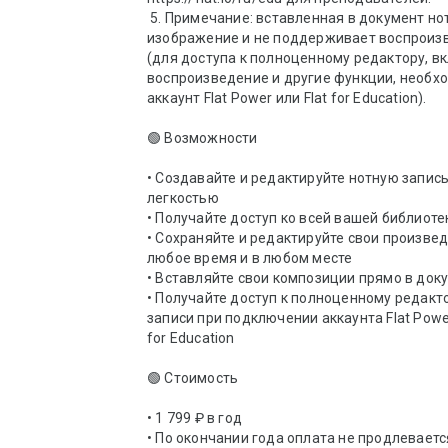
 5. Примечание: вставленная в документ нотация — это 
изображение и не поддерживает воспроизв
(для доступа к полноценному редактору, вк
воспроизведение и другие функции, необхо
аккаунт Flat Power или Flat for Education).

🟢 Возможности

• Создавайте и редактируйте нотную запись 
легкостью 

• Получайте доступ ко всей вашей библиотек
• Сохраняйте и редактируйте свои произвед
любое время и в любом месте 

• Вставляйте свои композиции прямо в доку
• Получайте доступ к полноценному редакто
записи при подключении аккаунта Flat Power 
for Education

🟢 Стоимость 

• 1 799 ₽ в год 

• По окончании года оплата не продлевается